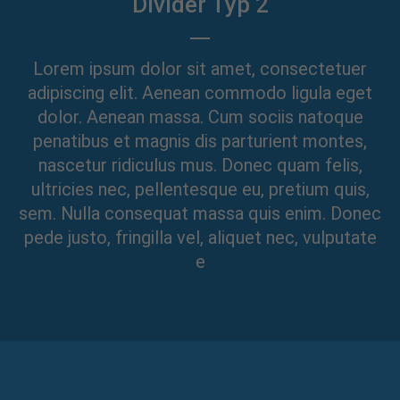
Divider Typ 2
info@yourdomain.com
About us
Lorem ipsum dolor sit amet, consectetuer
Lorem ipsum dolor sit amet, consectetuer
adipiscing elit. Aenean commodo ligula eget
adipiscing elit.
dolor. Aenean massa. Cum sociis natoque
penatibus et magnis dis parturient montes,
Aenean commodo ligula eget dolor. Aenean massa.
Cum sociis natoque penatibus et magnis dis
nascetur ridiculus mus. Donec quam felis,
parturient montes, nascetur ridiculus mus. Donec
ultricies nec, pellentesque eu, pretium quis,
quam felis, ultricies nec.
sem. Nulla consequat massa quis enim. Donec
pede justo, fringilla vel, aliquet nec, vulputate
e