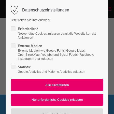
Menu
Datenschutzeinstellungen
Login
Bitte treffen Sie Ihre Auswahl
Benutzername
Erforderlich*
Fancy Dividers
Notwendige Cookies zulassen damit die Website korrekt
funktioniert
Externe Medien
Passwort
Externe Medien wie Google Fonts, Google Maps,
Lorem ipsum dolor sit amet, consectetuer
OpenStreetMap, Youtube und Social Feeds (Facebook,
adipiscing elit. Aenean commodo ligula eget
Instagramm etc) zulassen
dolor. Aenean massa.
Statistik
Google Analytics und Matomo Analytics zulassen
Anmelden
Register
|
Lost your password?
Support
Lorem ipsum dolor sit amet: