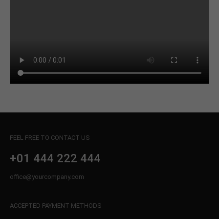
info@yourdomain.com
About us
Lorem ipsum dolor sit amet, consectetuer
adipiscing elit.
Aenean commodo ligula eget dolor. Aenean massa.
Cum sociis natoque penatibus et magnis dis
parturient montes, nascetur ridiculus mus. Donec
quam felis, ultricies nec.
FEEL FREE TO CONTACT US
+01 444 222 444
office@yourcompany.com
ACCEPTED PAYMENT METHODS