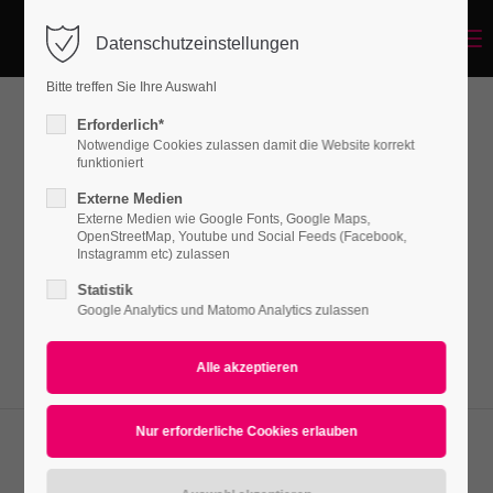
Menu
Datenschutzeinstellungen
Login
Bitte treffen Sie Ihre Auswahl
Benutzername
Erforderlich*
Contao Video Element
Notwendige Cookies zulassen damit die Website korrekt
funktioniert
Externe Medien
Passwort
Externe Medien wie Google Fonts, Google Maps,
Lorem ipsum dolor sit amet, consectetuer
OpenStreetMap, Youtube und Social Feeds (Facebook,
adipiscing elit. Aenean commodo ligula eget
Instagramm etc) zulassen
dolor. Aenean massa.
Statistik
Google Analytics und Matomo Analytics zulassen
Anmelden
Register
|
Lost your password?
Support
Lorem ipsum dolor sit amet: