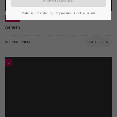
24h
Datenschutzerklärung
Impressum
Cookie-Details
/ 365days
Web
Aenean
We offer support for our customers
WEITERLESEN …
03 DEZ 2015
Mon - Fri 8:00am - 5:00pm
(GMT +1)
Get in touch
0
Cybersteel Inc.
376-293 City Road, Suite 600
San Francisco, CA 94102
Have any questions?
+44 1234 567 890
Drop us a line