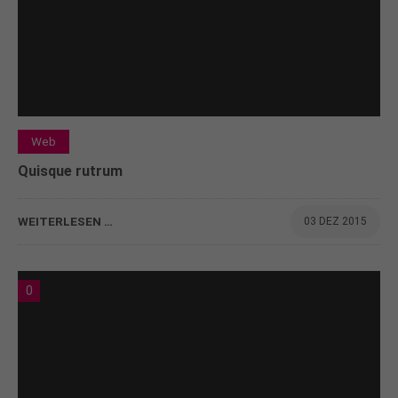
Web
Quisque rutrum
WEITERLESEN …
03 DEZ 2015
0