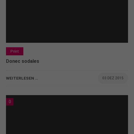
Print
Donec sodales
WEITERLESEN …
03 DEZ 2015
0