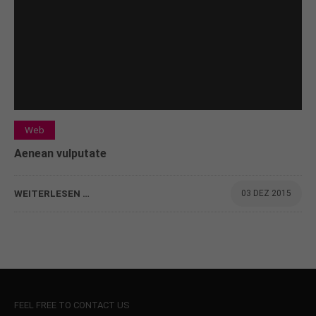
Web
Aenean vulputate
WEITERLESEN …
03 DEZ 2015
FEEL FREE TO CONTACT US