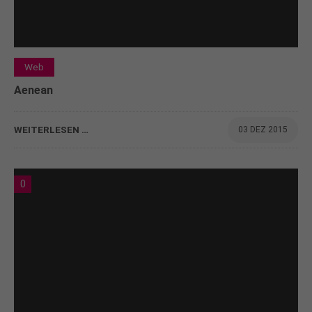
Web
Aenean
WEITERLESEN …
03 DEZ 2015
0