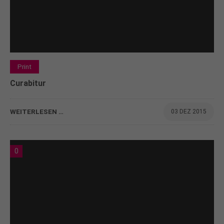
Print
Curabitur
WEITERLESEN …
03 DEZ 2015
0