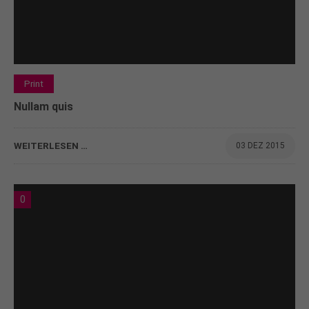
Print
Nullam quis
WEITERLESEN …
03 DEZ 2015
0