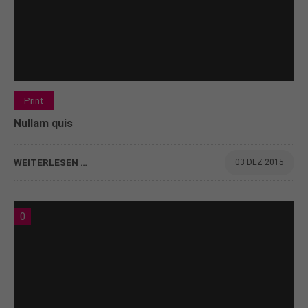
Print
Nullam quis
WEITERLESEN …
03 DEZ 2015
0