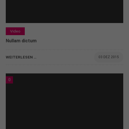
Video
Nullam dictum
WEITERLESEN …
03 DEZ 2015
0