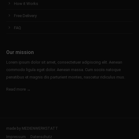
How it Works
Free Delivery
FAQ
Our mission
Lorem ipsum dolor sit amet, consectetuer adipiscing elit. Aenean
commodo ligula eget dolor. Aenean massa. Cum sociis natoque
penatibus et magnis dis parturient montes, nascetur ridiculus mus.
Read more →
made by MEDIENWERKSTATT
Impressum
Datenschutz