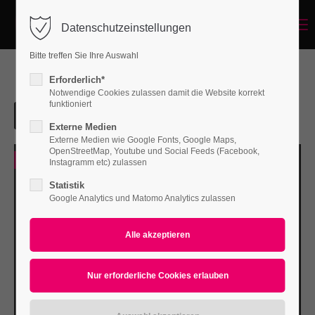
Menu
Datenschutzeinstellungen
Login
Bitte treffen Sie Ihre Auswahl
Benutzername
Erforderlich*
Notwendige Cookies zulassen damit die Website korrekt
funktioniert
Externe Medien
Passwort
Externe Medien wie Google Fonts, Google Maps,
OpenStreetMap, Youtube und Social Feeds (Facebook,
0
Instagramm etc) zulassen
Statistik
Google Analytics und Matomo Analytics zulassen
Anmelden
Register
|
Lost your password?
Support
Lorem ipsum dolor sit amet: